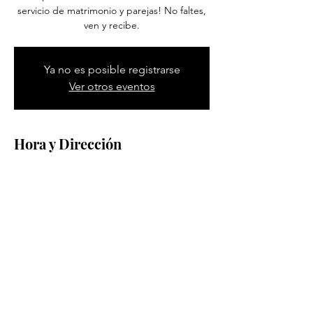
servicio de matrimonio y parejas! No faltes,
ven y recibe.
Ya no es posible registrarse
Ver otros eventos
Hora y Dirección
Apr 13, 2024, 9:00 AM – 1:00 PM
Pittsburgh, 1600 Methyl St, Pittsburgh, PA
15216, EE. UU.