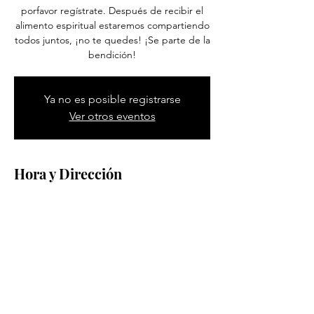
porfavor regístrate. Después de recibir el
alimento espiritual estaremos compartiendo
todos juntos, ¡no te quedes! ¡Se parte de la
bendición!
Ya no es posible registrarse
Ver otros eventos
Hora y Dirección
Jul 12, 2025, 9:00 AM – 1:00 PM
Pittsburgh, 1600 Methyl St, Pittsburgh, PA
15216, EE. UU.