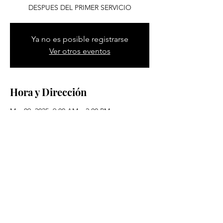
DESPUES DEL PRIMER SERVICIO
Ya no es posible registrarse
Ver otros eventos
Hora y Dirección
Mar 09, 2025, 9:00 AM – 2:00 PM
Pittsburgh, 1600 Methyl St, Pittsburgh, PA
15216, EE. UU.
© 2026 Derechos Reservados
Por Ministerios Ebenezer