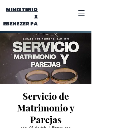
MINISTERIO
S
EBENEZER PA
Servicio de
Matrimonio y
Parejas
sáb, 01 de feb
  |  
Pittsburgh