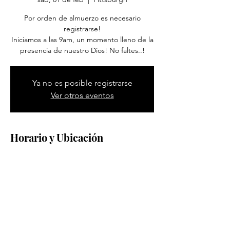
Por orden de almuerzo es necesario
registrarse!
Iniciamos a las 9am, un momento lleno de la
presencia de nuestro Dios! No faltes..!
Ya no es posible registrarse
Ver otros eventos
Horario y Ubicación
01 feb 2025, 9:00 a.m. – 1:00 p.m.
Pittsburgh, 1600 Methyl St, Pittsburgh, PA
15216, EE. UU.