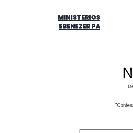
MINISTERIOS
EBENEZER PA
N
De
"Confesa