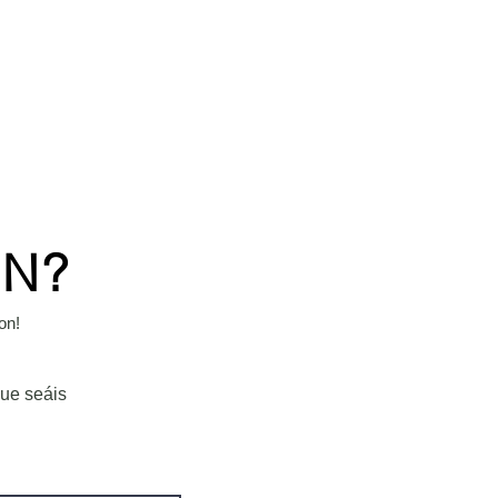
MIŚION
EVENTOS
ÓN?
on!
que seáis