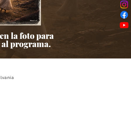
en la foto para
 al programa.
ylvania